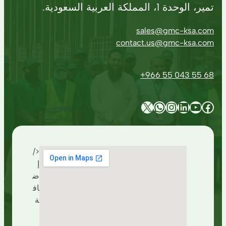
تمير، الوحدة 1، المملكة العربية السعودية.
sales@gmc-ksa.com
contact.us@gmc-ksa.com
+966 55 043 55 68
X
WhatsApp
Instagram
LinkedIn
YouTube
Facebook
</
إ
ض
اف
ة