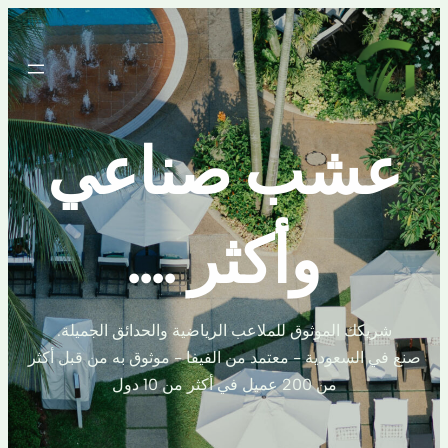
تخطى
إلى
المحتوى
عشب صناعي
وأكثر ....
شريكك الموثوق للملاعب الرياضية والحدائق الجميلة.
صنع في السعودية - معتمد من الفيفا - موثوق به من قبل أكثر
من 200 عميل في أكثر من 10 دول