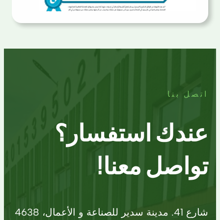
اتصل بنا
عندك استفسار؟
تواصل معنا!
شارع 41. مدينة سدير للصناعة و الأعمال، 4638