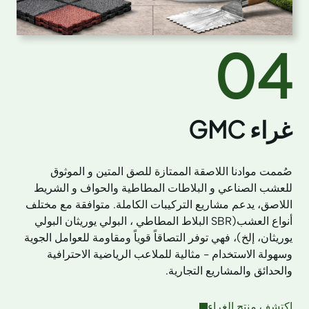
04
غراء GMC
صُممت موادنا اللاصقة الممتازة للصق المتين و الموثوق
للعشب الصناعي و البلاطات المطاطية والحواف و الشريط
اللاصق، يدعم مشاريع التركيبات الكاملة. متوافقة مع مختلف
أنواع العشب(SBR البلاط المطاطي ، البولي يوريثان البولي
يوريثان، إلخ)، فهي توفر التصاقاً قوياً ومقاومة للعوامل الجوية
وسهولة الاستخدام - مثالية للملاعب الرياضية الاحترافية
والحدائق والمشاريع التجارية.
اكتشف منتج الغراء