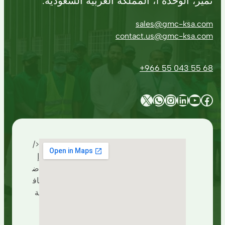
تمير، الوحدة 1، المملكة العربية السعودية.
sales@gmc-ksa.com
contact.us@gmc-ksa.com
+966 55 043 55 68
X
WhatsApp
Instagram
LinkedIn
YouTube
Facebook
</
إ
ض
اف
ة