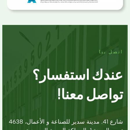
اتصل بنا
عندك استفسار؟
تواصل معنا!
شارع 41. مدينة سدير للصناعة و الأعمال، 4638